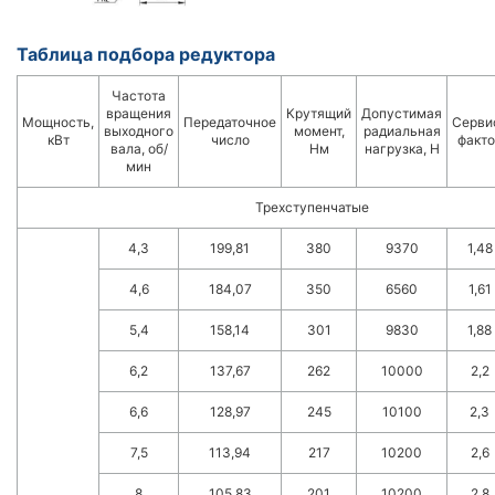
Таблица подбора редуктора
Частота
вращения
Крутящий
Допустимая
Мощность,
Передаточное
Серви
выходного
момент,
радиальная
кВт
число
факто
вала, об/
Нм
нагрузка, Н
мин
Трехступенчатые
4,3
199,81
380
9370
1,48
4,6
184,07
350
6560
1,61
5,4
158,14
301
9830
1,88
6,2
137,67
262
10000
2,2
6,6
128,97
245
10100
2,3
7,5
113,94
217
10200
2,6
8
105,83
201
10200
2,8