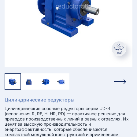
КТ
АКАНСИИ
братный
звонок
осква
лер:
сква
ыбрать
ругой
город
Цилиндрические редукторы
Цилиндрические соосные редукторы серии UD-R
(исполнения R, RF, H, HR, RD) — практичное решение для
приводов производственных линий в разных отраслях. Их
ценят за высокую производительность и
энергоэффективность, которые обеспечиваются
компактной модульной конструкцией и применением