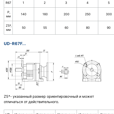
R67
1
2
3
4
5
Р,
140
160
200
250
300
мм
Z5*,
50
55
60
80
90
мм
UD-R67F...
Z5*- указанный размер ориентировочный и может
отличаться от действительного.