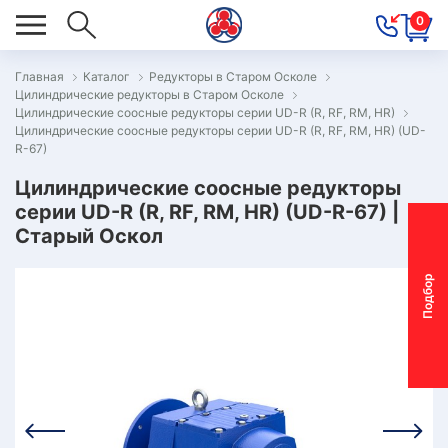
0
Главная
Каталог
Редукторы в Старом Осколе
Цилиндрические редукторы в Старом Осколе
ОВОСТИ
Цилиндрические соосные редукторы серии UD-R (R, RF, RM, HR)
Цилиндрические соосные редукторы серии UD-R (R, RF, RM, HR) (UD-
ОДБОР
R-67)
ОТОР-
Цилиндрические соосные редукторы
ЕДУКТОРА
серии UD-R (R, RF, RM, HR) (UD-R-67) |
Старый Оскол
АС
П
о
д
б
о
р
м
о
т
о
р
-
р
е
д
у
к
т
о
р
ОНТАКТЫ
ПЕЦПРЕДЛОЖЕНИЯ
ТЗЫВЫ
ЕКЛАМАЦИОННЫЙ