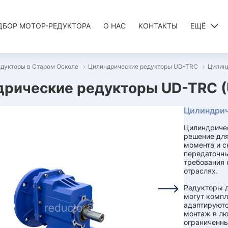
ДБОР МОТОР-РЕДУКТОРА
О НАС
КОНТАКТЫ
ЕЩЁ
дукторы в Старом Осколе
Цилиндрические редукторы UD-TRC
Цилин
рические редукторы UD-TRC (
Цилиндрич
Цилиндричес
решение для
момента и с
передаточны
требования 
отраслях.
Редукторы д
могут компл
адаптируютс
монтаж в лю
ограниченны