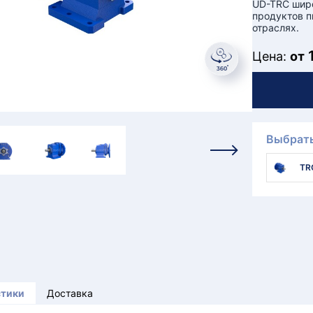
UD-TRC широ
продуктов п
отраслях.
Цена:
от
Выбрать
TR
стики
Доставка