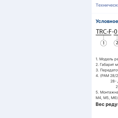
Техническ
Условное
1. Модель р
2. Габарит м
3. Передато
4. (PAM 28/
28- диаме
250- нару
5. Монтажна
M4, M5, M6)
Вес реду