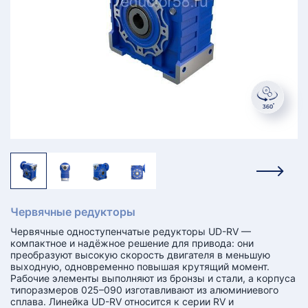
КТ
АКАНСИИ
братный
звонок
осква
лер:
сква
ыбрать
ругой
город
Червячные редукторы
Червячные одноступенчатые редукторы UD-RV —
компактное и надёжное решение для привода: они
преобразуют высокую скорость двигателя в меньшую
выходную, одновременно повышая крутящий момент.
Рабочие элементы выполняют из бронзы и стали, а корпуса
типоразмеров 025–090 изготавливают из алюминиевого
сплава. Линейка UD-RV относится к серии RV и