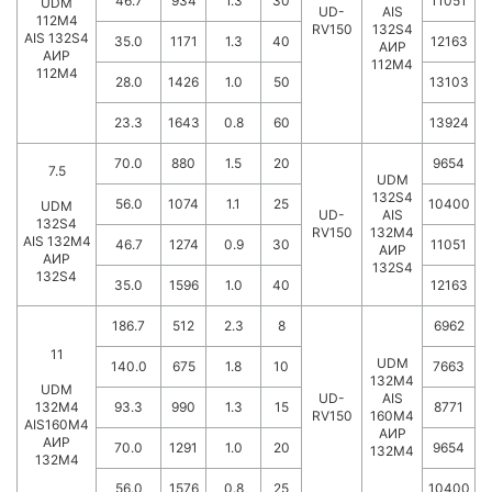
46.7
934
1.3
30
11051
UDM
UD-
AIS
112M4
RV150
132S4
AIS 132S4
35.0
1171
1.3
40
12163
АИР
АИР
112М4
112М4
28.0
1426
1.0
50
13103
23.3
1643
0.8
60
13924
70.0
880
1.5
20
9654
7.5
UDM
132S4
56.0
1074
1.1
25
10400
UDM
UD-
AIS
132S4
RV150
132M4
AIS 132M4
46.7
1274
0.9
30
11051
АИР
АИР
132S4
132S4
35.0
1596
1.0
40
12163
186.7
512
2.3
8
6962
11
UDM
140.0
675
1.8
10
7663
132M4
UDM
UD-
AIS
132M4
93.3
990
1.3
15
8771
RV150
160M4
AIS160M4
АИР
АИР
70.0
1291
1.0
20
9654
132M4
132M4
56.0
1576
0.8
25
10400