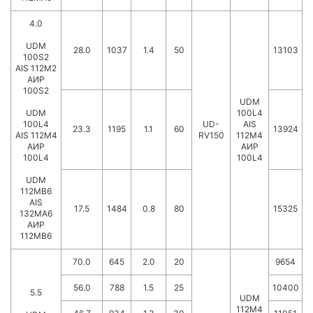
4.0
UDM
28.0
1037
1.4
50
13103
100S2
AIS 112M2
АИР
100S2
UDM
UDM
100L4
100L4
UD-
AIS
23.3
1195
1.1
60
13924
AIS 112M4
RV150
112M4
АИР
АИР
100L4
100L4
UDM
112MB6
AIS
17.5
1484
0.8
80
15325
132MA6
АИР
112MB6
70.0
645
2.0
20
9654
56.0
788
1.5
25
10400
5.5
UDM
112M4