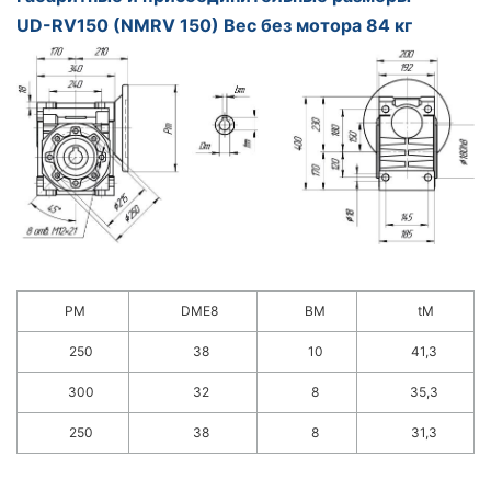
UD-RV150 (NMRV 150) Вес без мотора 84 кг
PM
DME8
BM
tM
250
38
10
41,3
300
32
8
35,3
250
38
8
31,3