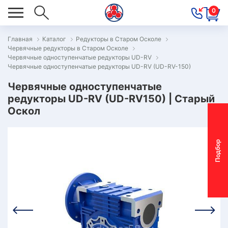
0
Главная
Каталог
Редукторы в Старом Осколе
Червячные редукторы в Старом Осколе
ОВОСТИ
Червячные одноступенчатые редукторы UD-RV
Червячные одноступенчатые редукторы UD-RV (UD-RV-150)
ОДБОР
ОТОР-
Червячные одноступенчатые
редукторы UD-RV (UD-RV150) | Старый
ЕДУКТОРА
Оскол
АС
П
о
д
б
о
р
м
о
т
о
р
-
р
е
д
у
к
т
о
р
ОНТАКТЫ
ПЕЦПРЕДЛОЖЕНИЯ
ТЗЫВЫ
ЕКЛАМАЦИОННЫЙ