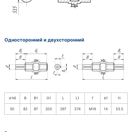
Односторонний и двухсторонний
d h6
B
B1
G1
L
L1
f
b1
t1
50
82
87
200
297
374
M16
14
53.5