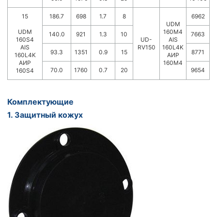
15
186.7
698
1.7
8
6962
UDM
UDM
160M4
140.0
921
1.3
10
7663
160S4
UD-
AIS
AIS
RV150
160L4K
93.3
1351
0.9
15
8771
160L4K
АИР
АИР
160M4
70.0
1760
0.7
20
9654
160S4
Комплектующие
1. Защитный кожух