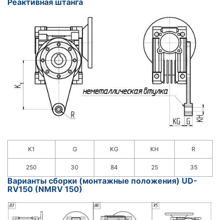
Реактивная штанга
K1
G
KG
KH
R
250
30
84
25
35
Варианты сборки (монтажные положения) UD-
RV150 (NMRV 150)