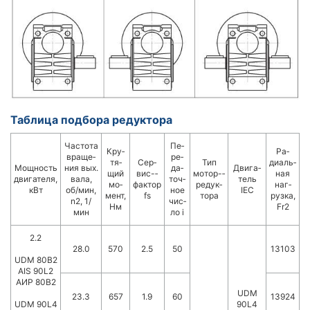
Таблица подбора редуктора
Час­то­та
Пе­
Кру­
Ра­
вра­ще­
ре­
тя­
Сер­
Тип
диаль­
Мощ­ность
ния вых.
да­
Дви­га­
щий
вис-­
мотор-­
ная
двигателя,
вала,
точ­
тель
мо­
фактор
ре­дук­
наг­
кВт
об/мин,
ное
IEC
ме­нт,
fs
то­ра
руз­ка,
n2, 1/
чис­
Нм
Fr2
мин
ло i
2.2
28.0
570
2.5
50
13103
UDM 80B2
AIS 90L2
АИР 80B2
UDM
23.3
657
1.9
60
13924
UDM 90L4
90L4