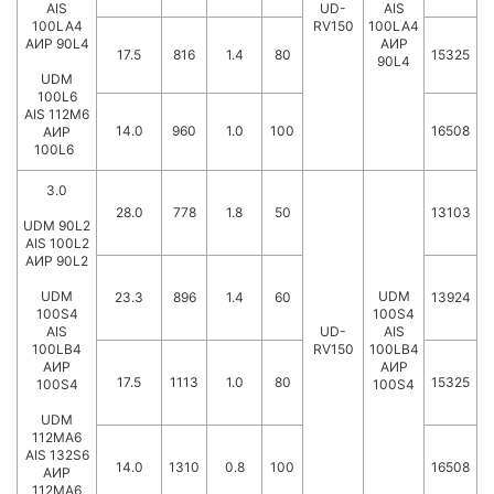
AIS
UD-
AIS
100LA4
RV150
100LA4
АИР 90L4
АИР
17.5
816
1.4
80
15325
90L4
UDM
100L6
AIS 112M6
14.0
960
1.0
100
16508
АИР
100L6
3.0
28.0
778
1.8
50
13103
UDM 90L2
AIS 100L2
АИР 90L2
UDM
UDM
23.3
896
1.4
60
13924
100S4
100S4
AIS
UD-
AIS
100LB4
RV150
100LB4
АИР
АИР
17.5
1113
1.0
80
15325
100S4
100S4
UDM
112MA6
AIS 132S6
14.0
1310
0.8
100
16508
АИР
112MA6