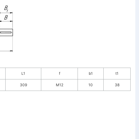
L1
f
b1
t1
309
M12
10
38