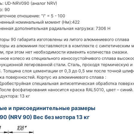
ь: UD-NRV090 (аналог NRV)
р: 90
точное отношение: "i" = 5 - 100
ненный номинальный момент (Нм):422
ненная дополнительная радиальная нагрузка: 7306 Н
торы 90 габарита изготовлены из литого алюминиевого сплава
торы из алюминия поставляются в комплекте с синтетическим 
ии, при этом нет необходимости изменять количества смазки.
чное колесо из специального износоустойчивого сплава высоко
рукционной легированной стали. Сталь, проходя термическую и 
. Толщина слоя цементации от 0,3 до 0,5 мм после точной шлиф
ка поверхностей. Корпус из алюминиевого сплава :
Дробеструйная специальная антисептическая обработка поверх
После фосфатирования наносится краска RAL5010, цвет – синий.
дуктора: 13 кг
ные и присоединительные размеры
0 (NRV 90) Вес без мотора 13 кг