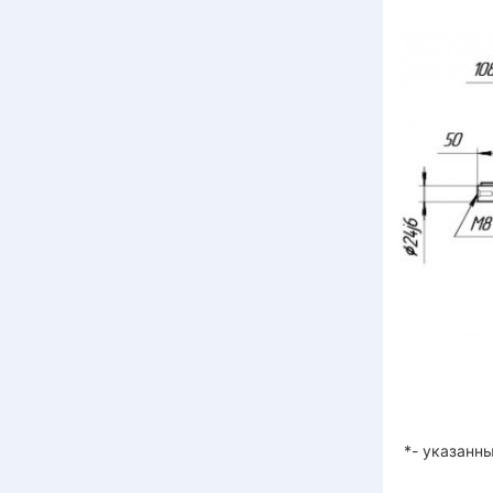
UD-
*- указанны