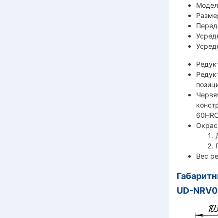
Модел
Разме
Переда
Усред
Усред
Редук
Редук
позиц
Червя
конст
60HRC
Окрас
Вес ре
Габарит
UD-NRV09