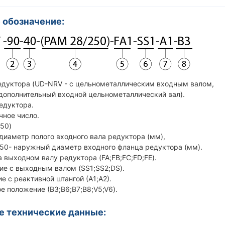
 обозначение:
редуктора (UD-NRV - с цельнометаллическим входным валом,
дополнительный входной цельнометаллический вал).
редуктора.
чное число.
250)
тр полого входного вала редуктора (мм),
жный диаметр входного фланца редуктора (мм).
а выходном валу редуктора (FA;FB;FC;FD;FE).
ие с выходным валом (SS1;SS2;DS).
ие с реактивной штангой (А1;А2).
е положение (В3;В6;В7;В8;V5;V6).
 технические данные: