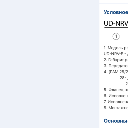
Условное
1. Модель 
UD-NRV-E - 
2. Габарит 
3. Передато
4. (PAM 28/
28- диаме
250- нару
5. Фланец н
6. Исполнен
7. Исполнен
8. Монтажно
Основные