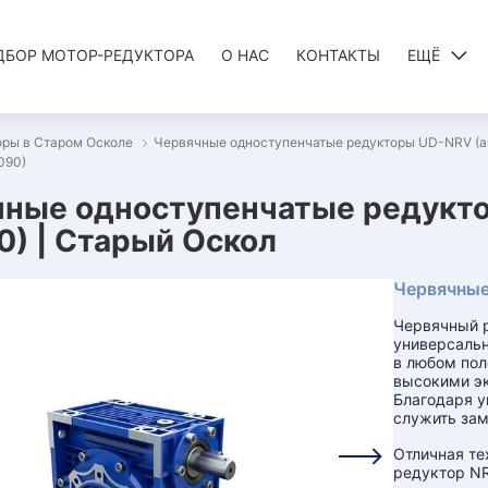
ДБОР МОТОР-РЕДУКТОРА
О НАС
КОНТАКТЫ
ЕЩЁ
оры в Старом Осколе
Червячные одноступенчатые редукторы UD-NRV (а
090)
ные одноступенчатые редукто
) | Старый Оскол
Червячные
Червячный 
универсаль
в любом пол
высокими эк
Благодаря 
служить зам
Отличная те
редуктор NR