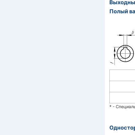
Выходны
Полый в
* - Специал
Одностор