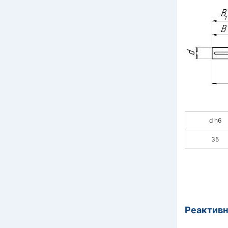
d h6
35
Реактивн