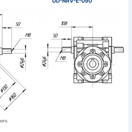
0 UD-NRV-E-090
ого.