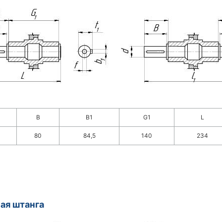
B
B1
G1
L
80
84,5
140
234
ая штанга