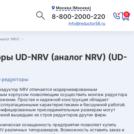
Москва (Москва)
0
8-800-2000-220
info@reductor58.ru
налог NRV)
ры UD-NRV (аналог NRV) (UD-
 редукторы
редуктор NRV отличается модернизированным
ным корпусом позволяющим осуществить монтаж редуктора
ожении. Простая и надежной конструкция обладает
сплуатационными характеристиками и бесшумной работой.
унифицированным присоединительным размерам могут
еной вышедших из строя редукторов других фирм.
хническая оснащенность предприятия позволяет купить
V различных типоразмеров. Возможность оставить заказ и