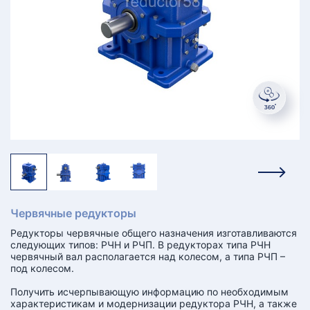
КТ
АКАНСИИ
братный
звонок
осква
лер:
сква
ыбрать
ругой
город
Червячные редукторы
Редукторы червячные общего назначения изготавливаются
следующих типов: РЧН и РЧП. В редукторах типа РЧН
червячный вал располагается над колесом, а типа РЧП –
под колесом.
Получить исчерпывающую информацию по необходимым
характеристикам и модернизации редуктора РЧН, а также