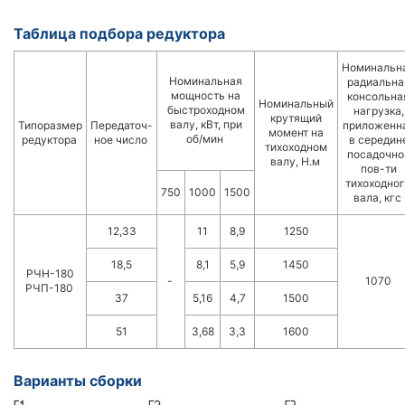
Таблица подбора редуктора
Номинальн
Номинальная
радиальна
мощность на
консольна
Номинальный
быстроходном
нагрузка,
крутящий
валу, кВт, при
Типоразмер
Передаточ-
приложенн
момент на
об/мин
редуктора
ное число
в середин
тихоходном
посадочно
валу, Н.м
пов-ти
тихоходно
750
1000
1500
вала, кгс
12,33
11
8,9
1250
18,5
8,1
5,9
1450
РЧН-180
-
1070
РЧП-180
37
5,16
4,7
1500
51
3,68
3,3
1600
Варианты сборки