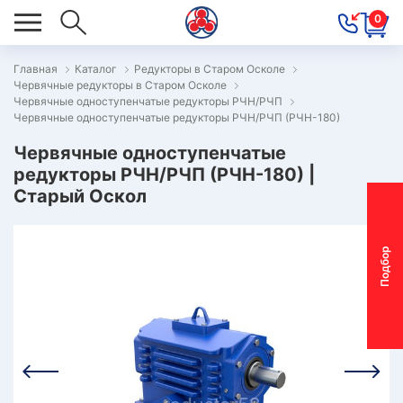
0
Главная
Каталог
Редукторы в Старом Осколе
Червячные редукторы в Старом Осколе
ОВОСТИ
Червячные одноступенчатые редукторы РЧН/РЧП
Червячные одноступенчатые редукторы РЧН/РЧП (РЧН-180)
ОДБОР
ОТОР-
Червячные одноступенчатые
редукторы РЧН/РЧП (РЧН-180) |
ЕДУКТОРА
Старый Оскол
АС
П
о
д
б
о
р
м
о
т
о
р
-
р
е
д
у
к
т
о
р
ОНТАКТЫ
ПЕЦПРЕДЛОЖЕНИЯ
ТЗЫВЫ
ЕКЛАМАЦИОННЫЙ