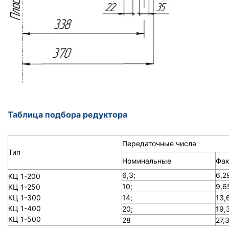
Таблица подбора редуктора
Передаточные числа
Тип
Номинальные
Фак
6,3;
6,2
КЦ 1-200
10;
9,6
КЦ 1-250
КЦ 1-300
14;
13,
КЦ 1-400
20;
19,
КЦ 1-500
28
27,