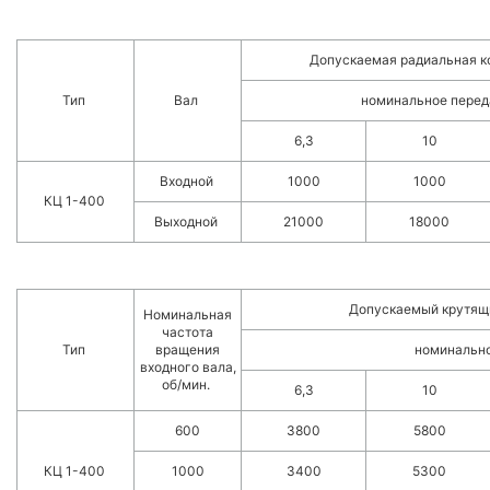
Допускаемая радиальная к
Тип
Вал
номинальное перед
6,3
10
Входной
1000
1000
КЦ 1-400
Выходной
21000
18000
Допускаемый крутящи
Номинальная
частота
Тип
вращения
номинально
входного вала,
об/мин.
6,3
10
600
3800
5800
КЦ 1-400
1000
3400
5300