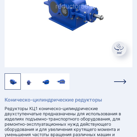
КТ
АКАНСИИ
братный
звонок
осква
лер:
сква
ыбрать
ругой
город
Коническо-цилиндрические редукторы
Редукторы КЦ1 коническо-цилиндрические
двухступенчатые предназначены для использования в
изделиях подъемно-транспортного оборудования, для
ремонтно-эксплуатационных нужд действующего
оборудования и для увеличения крутящего момента и
уменьшения частоты вращения различных машин и