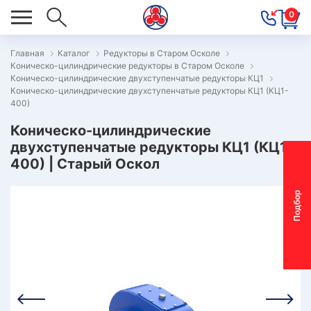
0
Главная
Каталог
Редукторы в Старом Осколе
Коническо-цилиндрические редукторы в Старом Осколе
ОВОСТИ
Коническо-цилиндрические двухступенчатые редукторы КЦ1
Коническо-цилиндрические двухступенчатые редукторы КЦ1 (КЦ1-
ОДБОР
400)
ОТОР-
Коническо-цилиндрические
ЕДУКТОРА
двухступенчатые редукторы КЦ1 (КЦ1-
400) | Старый Оскол
АС
П
о
д
б
о
р
м
о
т
о
р
-
р
е
д
у
к
т
о
р
ОНТАКТЫ
ПЕЦПРЕДЛОЖЕНИЯ
ТЗЫВЫ
ЕКЛАМАЦИОННЫЙ