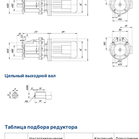
Цельный выходной вал
Таблица подбора редуктора
Частотавращения
Крутящий
Допустимая