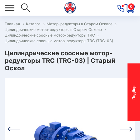
0
Главная
Каталог
Мотор-редукторы в Старом Осколе
Цилиндрические мотор-редукторы в Старом Осколе
ОВОСТИ
Цилиндрические соосные мотор-редукторы TRC
Цилиндрические соосные мотор-редукторы TRC (TRC-03)
ОДБОР
ОТОР-
Цилиндрические соосные мотор-
редукторы TRC (TRC-03) | Старый
ЕДУКТОРА
Оскол
АС
П
о
д
б
о
р
м
о
т
о
р
-
р
е
д
у
к
т
о
р
ОНТАКТЫ
ПЕЦПРЕДЛОЖЕНИЯ
ТЗЫВЫ
ЕКЛАМАЦИОННЫЙ