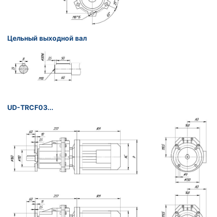
Цельный выходной вал
UD-TRCF03...