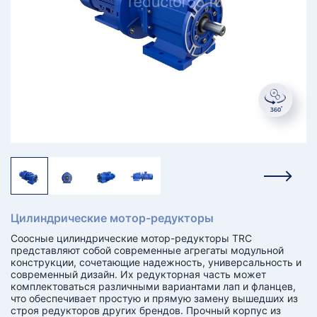
КТ
АКАНСИИ
братный
звонок
осква
лер:
сква
ыбрать
ругой
город
Цилиндрические мотор-редукторы
Соосные цилиндрические мотор-редукторы TRC
представляют собой современные агрегаты модульной
конструкции, сочетающие надежность, универсальность и
современный дизайн. Их редукторная часть может
комплектоваться различными вариантами лап и фланцев,
что обеспечивает простую и прямую замену вышедших из
строя редукторов других брендов. Прочный корпус из