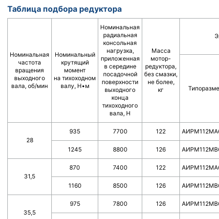
Таблица подбора редуктора
Номинальная
радиальная
Э
консольная
нагрузка,
Масса
Номинальная
Номинальный
приложенная
мотор-
частота
крутящий
в середине
редуктора,
вращения
момент
посадочной
без смазки,
выходного
на тихоходном
поверхности
не более,
вала, об/мин
валу, Н•м
Типоразм
выходного
кг
конца
тихоходного
вала, Н
935
7700
122
АИРМ112МА
28
1245
8800
126
АИРМ112МВ
870
7400
122
АИРМ112МА
31,5
1160
8500
126
АИРМ112МВ
975
7800
126
АИРМ112МВ
35,5