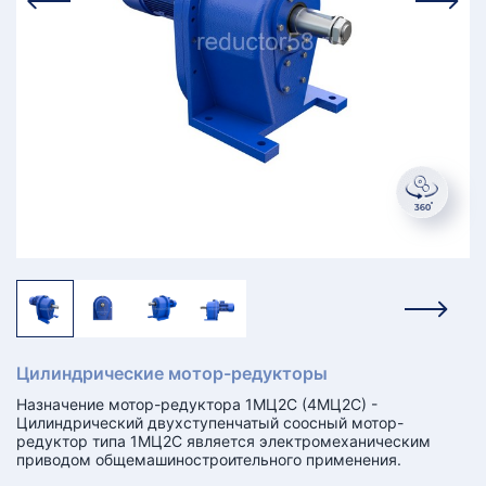
КТ
АКАНСИИ
братный
звонок
осква
лер:
сква
ыбрать
ругой
город
Цилиндрические мотор-редукторы
Назначение мотор-редуктора 1МЦ2С (4МЦ2С) -
Цилиндрический двухступенчатый соосный мотор-
редуктор типа 1МЦ2С является электромеханическим
приводом общемашиностроительного применения.