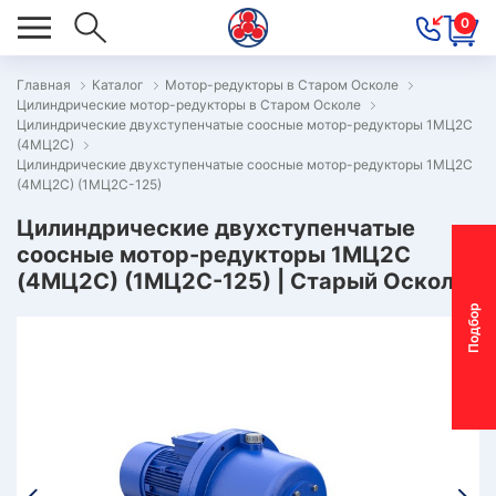
0
Главная
Каталог
Мотор-редукторы в Старом Осколе
Цилиндрические мотор-редукторы в Старом Осколе
ОВОСТИ
Цилиндрические двухступенчатые соосные мотор-редукторы 1МЦ2С
(4МЦ2С)
ОДБОР
Цилиндрические двухступенчатые соосные мотор-редукторы 1МЦ2С
ОТОР-
(4МЦ2С) (1МЦ2С-125)
ЕДУКТОРА
Цилиндрические двухступенчатые
соосные мотор-редукторы 1МЦ2С
(4МЦ2С) (1МЦ2С-125) | Старый Оскол
АС
П
о
д
б
о
р
м
о
т
о
р
-
р
е
д
у
к
т
о
р
ОНТАКТЫ
ПЕЦПРЕДЛОЖЕНИЯ
ТЗЫВЫ
ЕКЛАМАЦИОННЫЙ