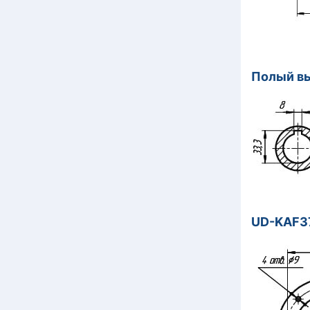
Полый в
UD-KАF37