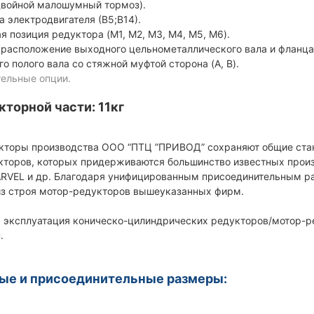
ойной малошумный тормоз).
а электродвигателя (В5;В14).
я позиция редуктора (M1, M2, M3, M4, M5, M6).
на расположение выходного цельнометаллического вала
полого вала со стяжной муфтой сторона (A, B).
ельные опции.
кторной части: 11кг
кторы производства ООО “ПТЦ ”ПРИВОД” сохраняют общие ста
кторов, которых придерживаются большинство известных прои
RVEL и др. Благодаря унифицированным присоединительным р
з строя мотор-редукторов вышеуказанных фирм.
 эксплуатация коническо-цилиндрических редукторов/мотор-ре
.
ые и присоединительные размеры: