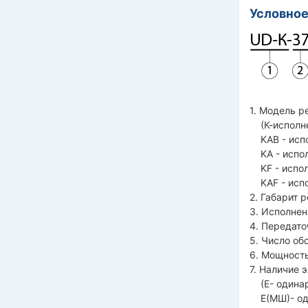
Условное
1. Модель р
(К-исполне
KAB - испо
KA - испол
KF - испол
KAF - испо
2. Габарит ре
3. Исполне
4. Передато
5. Число об
6. Мощность
7. Наличие 
(Е- одинар
Е(МШ)- од