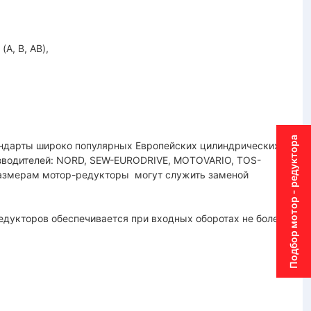
 и фланца (A, B, AB),
Подбор мотор - редуктора
ндарты широко популярных Европейских цилиндрических
зводителей: NORD, SEW-EURODRIVE, MOTOVARIO, TOS-
азмерам мотор-редукторы могут служить заменой
дукторов обеспечивается при входных оборотах не более