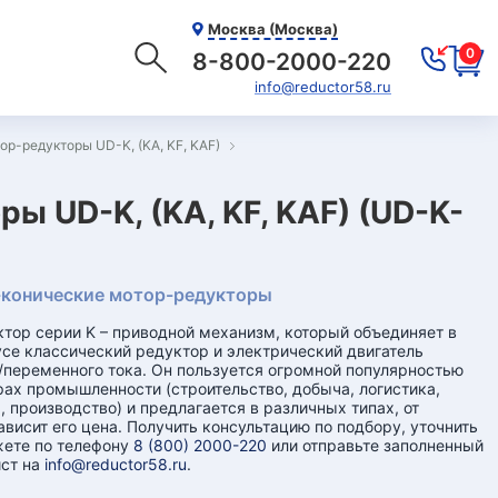
Москва (Москва)
0
8-800-2000-220
info@reductor58.ru
р-редукторы UD-K, (KA, KF, KAF)
 UD-K, (KA, KF, KAF) (UD-K-
конические мотор-редукторы
тор серии K – приводной механизм, который объединяет в
се классический редуктор и электрический двигатель
/переменного тока. Он пользуется огромной популярностью
рах промышленности (строительство, добыча, логистика,
, производство) и предлагается в различных типах, от
ависит его цена. Получить консультацию по подбору, уточнить
жете по телефону
8 (800) 2000-220
или отправьте заполненный
ст на
info@reductor58.ru
.