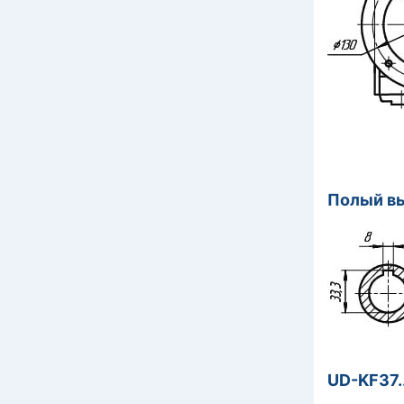
Полый в
UD-KF37..