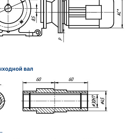
ыходной вал
.