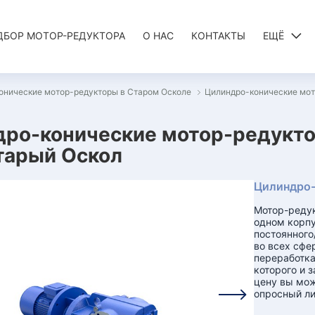
ДБОР МОТОР-РЕДУКТОРА
О НАС
КОНТАКТЫ
ЕЩЁ
онические мотор-редукторы в Старом Осколе
Цилиндро-конические мото
ро-конические мотор-редукторы
Старый Оскол
Цилиндро-
Мотор-редук
одном корпу
постоянного
во всех сфе
переработка
которого и з
цену вы мо
опросный ли