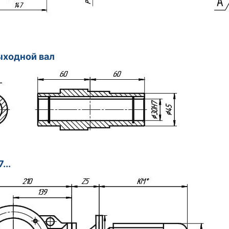
ыходной вал
...