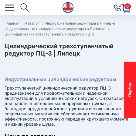
0
Главная
Каталог
Индустриальные редукторы в Липецке
Индустриальные цилиндрические редукторы в Липецке
ОВОСТИ
Цилиндрический трехступенчатый редуктор ПЦ-3
ОДБОР
Цилиндрический трехступенчатый
ОТОР-
редуктор ПЦ-3 | Липецк
ЕДУКТОРА
Индустриальные цилиндрические редукторы
АС
П
о
д
б
о
р
м
о
т
о
р
-
р
е
д
у
к
т
о
р
Трехступенчатый цилиндрический редуктор ПЦ-3
ОНТАКТЫ
предназначен для продолжительной и надежной
эксплуатации в условиях высоких нагрузок. Он разработан
ПЕЦПРЕДЛОЖЕНИЯ
для работы в интенсивных непрерывных циклах, а
благодаря продуманной конструкции и использованию
современных материалов обеспечивает оптимальную
ТЗЫВЫ
эффективность, постоянную передачу крутящего момента
и низкий уровень шума.
ЕКЛАМАЦИОННЫЙ