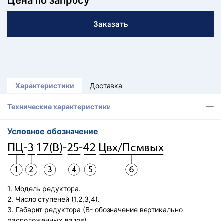
Цена по запросу
КТ
Заказать
АКАНСИИ
братный
звонок
осква
лер:
Характеристики
Доставка
сква
ыбрать
Технические характеристики
ругой
город
Условное обозначение
1. Модель редуктора.
2. Число ступеней (1,2,3,4).
3. Габарит редуктора (В- обозначение вертикально
расположенных валов).