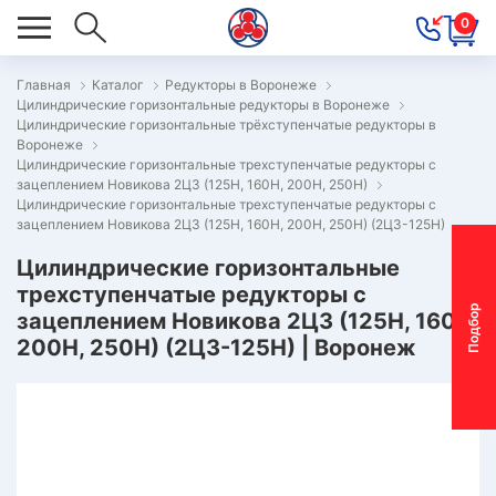
0
Главная
Каталог
Редукторы в Воронеже
Цилиндрические горизонтальные редукторы в Воронеже
ОВОСТИ
Цилиндрические горизонтальные трёхступенчатые редукторы в
Воронеже
ОДБОР
Цилиндрические горизонтальные трехступенчатые редукторы с
ОТОР-
зацеплением Новикова 2Ц3 (125Н, 160Н, 200Н, 250Н)
Цилиндрические горизонтальные трехступенчатые редукторы с
ЕДУКТОРА
зацеплением Новикова 2Ц3 (125Н, 160Н, 200Н, 250Н) (2Ц3-125Н)
Цилиндрические горизонтальные
трехступенчатые редукторы с
АС
П
о
д
б
о
р
м
о
т
о
р
-
р
е
д
у
к
т
о
р
зацеплением Новикова 2Ц3 (125Н, 160Н,
ОНТАКТЫ
200Н, 250Н) (2Ц3-125Н) | Воронеж
ПЕЦПРЕДЛОЖЕНИЯ
ТЗЫВЫ
ЕКЛАМАЦИОННЫЙ