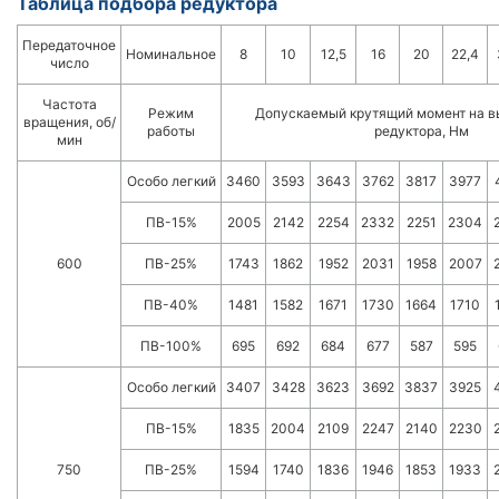
Таблица подбора редуктора
Передаточное
Номинальное
8
10
12,5
16
20
22,4
число
Частота
Режим
Допускаемый крутящий момент на в
вращения, об/
работы
редуктора, Нм
мин
Особо легкий
3460
3593
3643
3762
3817
3977
ПВ-15%
2005
2142
2254
2332
2251
2304
600
ПВ-25%
1743
1862
1952
2031
1958
2007
ПВ-40%
1481
1582
1671
1730
1664
1710
ПВ-100%
695
692
684
677
587
595
Особо легкий
3407
3428
3623
3692
3837
3925
ПВ-15%
1835
2004
2109
2247
2140
2230
750
ПВ-25%
1594
1740
1836
1946
1853
1933