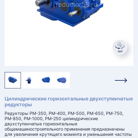
КТ
АКАНСИИ
братный
звонок
осква
лер:
сква
ыбрать
ругой
город
Цилиндрические горизонтальные двухступенчатые
редукторы
Редукторы РМ-350, РМ-400, РМ-500, РМ-650, РМ-750,
РМ-850, РМ-1000, РМ-250 цилиндрические
двухступенчатые горизонтальные
общемашиностроительного применения предназначены
для увеличения крутящего момента и уменьшения частоты