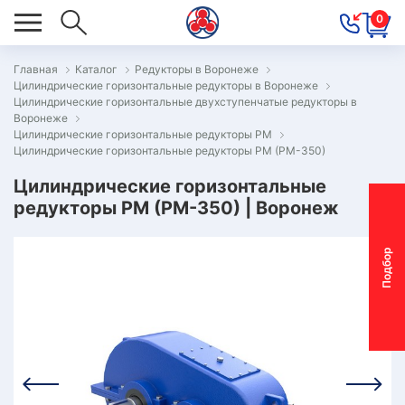
0
Главная
Каталог
Редукторы в Воронеже
Цилиндрические горизонтальные редукторы в Воронеже
ОВОСТИ
Цилиндрические горизонтальные двухступенчатые редукторы в
Воронеже
ОДБОР
Цилиндрические горизонтальные редукторы РМ
ОТОР-
Цилиндрические горизонтальные редукторы РМ (РМ-350)
ЕДУКТОРА
Цилиндрические горизонтальные
редукторы РМ (РМ-350) | Воронеж
АС
П
о
д
б
о
р
м
о
т
о
р
-
р
е
д
у
к
т
о
р
ОНТАКТЫ
ПЕЦПРЕДЛОЖЕНИЯ
ТЗЫВЫ
ЕКЛАМАЦИОННЫЙ