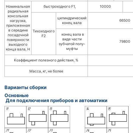
Номинальная
быстроходного F1,
10000
радиальная
кон­сольная
цилиндрический
66500
нагруз­ка,
конец вала
приложенная
в середине
Тихоходного
конец вала в
поса­дочной
F2
виде части
поверх­ности
79800
зубчатой полу­
выходного
муфты
конца вала, Н
Коэффициент полезного действия, %
Масса, кг, не более
Варианты сборки
Основные
Для подключения приборов и автоматики