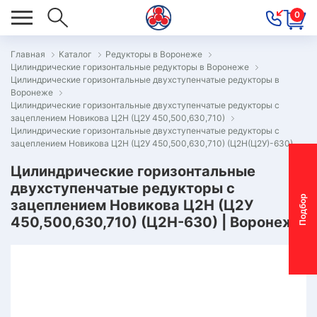
0
Главная
Каталог
Редукторы в Воронеже
Цилиндрические горизонтальные редукторы в Воронеже
ОВОСТИ
Цилиндрические горизонтальные двухступенчатые редукторы в
Воронеже
ОДБОР
Цилиндрические горизонтальные двухступенчатые редукторы с
ОТОР-
зацеплением Новикова Ц2Н (Ц2У 450,500,630,710)
Цилиндрические горизонтальные двухступенчатые редукторы с
ЕДУКТОРА
зацеплением Новикова Ц2Н (Ц2У 450,500,630,710) (Ц2Н(Ц2У)-630)
Цилиндрические горизонтальные
двухступенчатые редукторы с
АС
П
о
д
б
о
р
м
о
т
о
р
-
р
е
д
у
к
т
о
р
зацеплением Новикова Ц2Н (Ц2У
ОНТАКТЫ
450,500,630,710) (Ц2Н-630) | Воронеж
ПЕЦПРЕДЛОЖЕНИЯ
ТЗЫВЫ
ЕКЛАМАЦИОННЫЙ