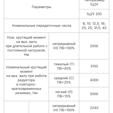
Типоразмер
1Ц2У
Параметры
1Ц2У 200
8; 10; 12,5; 16;
Номинальные передаточные числа
20; 25; 31,5; 40
Ном. крутящий момент
на вых. валу
непрерывный
при длительной работе с
2500
(Н) ПВ=100%
постоянной нагрузкой,
Нм
тяжелый (Т)
3150
Номинальный крутящий
ПВ=40%
момент
на вых. валу при работе
средний (С)
редуктора
4000
ПВ=25%
в повторно-
кратковременных
легкий (Л)
режимах, Нм
5000
ПВ=15%
непрерывный
2240
(Н) ПВ=100%