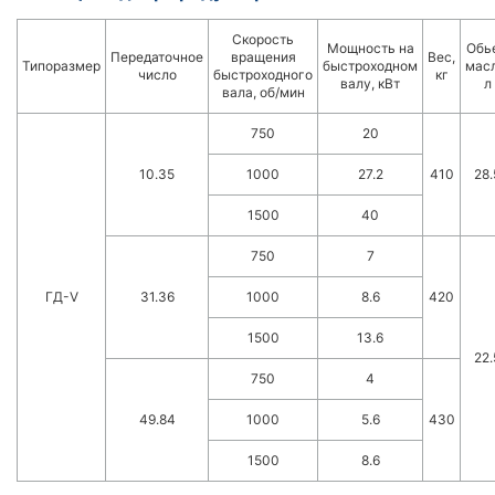
Скорость
Мощность на
Обь
Передаточное
вращения
Вес,
Типоразмер
быстроходном
масл
число
быстроходного
кг
валу, кВт
л
вала, об/мин
750
20
10.35
1000
27.2
410
28.
1500
40
750
7
ГД-V
31.36
1000
8.6
420
1500
13.6
22.
750
4
49.84
1000
5.6
430
1500
8.6