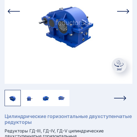
КТ
АКАНСИИ
братный
звонок
осква
лер:
сква
ыбрать
ругой
город
Цилиндрические горизонтальные двухступенчатые
редукторы
Редукторы ГД-III, ГД-IV, ГД-V цилиндрические
двухступенчатые горизонтальные