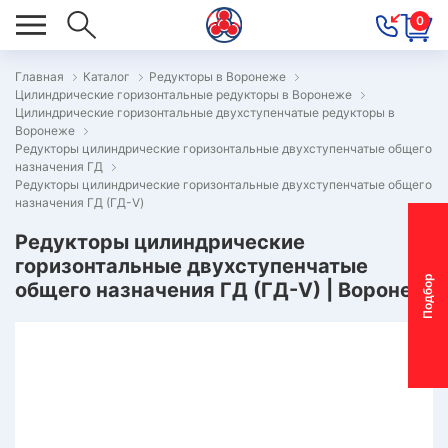
0
Главная
Каталог
Редукторы в Воронеже
Цилиндрические горизонтальные редукторы в Воронеже
ОВОСТИ
Цилиндрические горизонтальные двухступенчатые редукторы в
Воронеже
ОДБОР
Редукторы цилиндрические горизонтальные двухступенчатые общего
ОТОР-
назначения ГД
Редукторы цилиндрические горизонтальные двухступенчатые общего
ЕДУКТОРА
назначения ГД (ГД-V)
Редукторы цилиндрические
горизонтальные двухступенчатые
АС
П
о
д
б
о
р
м
о
т
о
р
-
р
е
д
у
к
т
о
р
общего назначения ГД (ГД-V) | Воронеж
ОНТАКТЫ
ПЕЦПРЕДЛОЖЕНИЯ
ТЗЫВЫ
ЕКЛАМАЦИОННЫЙ