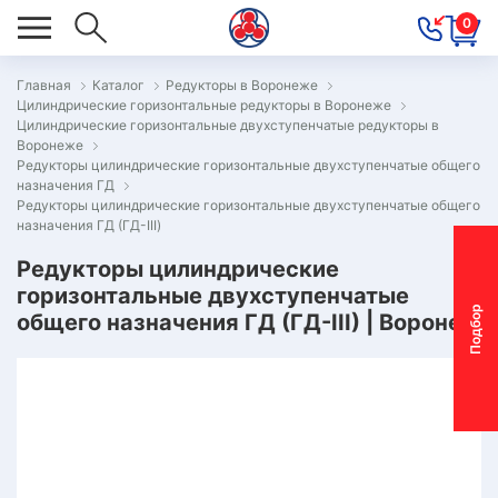
0
Главная
Каталог
Редукторы в Воронеже
Цилиндрические горизонтальные редукторы в Воронеже
ОВОСТИ
Цилиндрические горизонтальные двухступенчатые редукторы в
Воронеже
ОДБОР
Редукторы цилиндрические горизонтальные двухступенчатые общего
ОТОР-
назначения ГД
Редукторы цилиндрические горизонтальные двухступенчатые общего
ЕДУКТОРА
назначения ГД (ГД-III)
Редукторы цилиндрические
горизонтальные двухступенчатые
АС
П
о
д
б
о
р
м
о
т
о
р
-
р
е
д
у
к
т
о
р
общего назначения ГД (ГД-III) | Воронеж
ОНТАКТЫ
ПЕЦПРЕДЛОЖЕНИЯ
ТЗЫВЫ
ЕКЛАМАЦИОННЫЙ