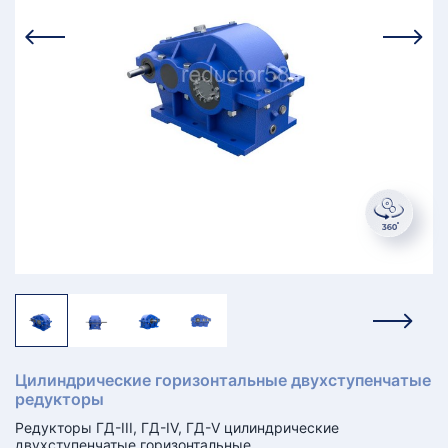
КТ
АКАНСИИ
братный
звонок
осква
лер:
сква
ыбрать
ругой
город
Цилиндрические горизонтальные двухступенчатые
редукторы
Редукторы ГД-III, ГД-IV, ГД-V цилиндрические
двухступенчатые горизонтальные