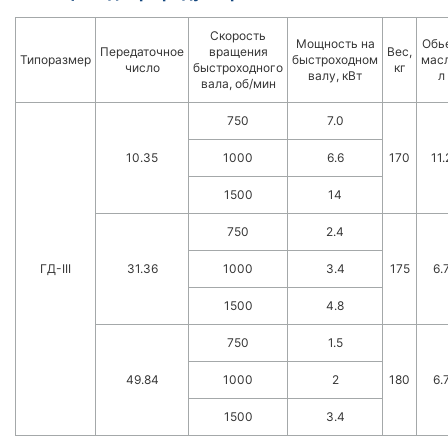
Скорость
Мощность на
Обь
Передаточное
вращения
Вес,
Типоразмер
быстроходном
масл
число
быстроходного
кг
валу, кВт
л
вала, об/мин
750
7.0
10.35
1000
6.6
170
11.
1500
14
750
2.4
ГД-III
31.36
1000
3.4
175
6.
1500
4.8
750
1.5
49.84
1000
2
180
6.
1500
3.4