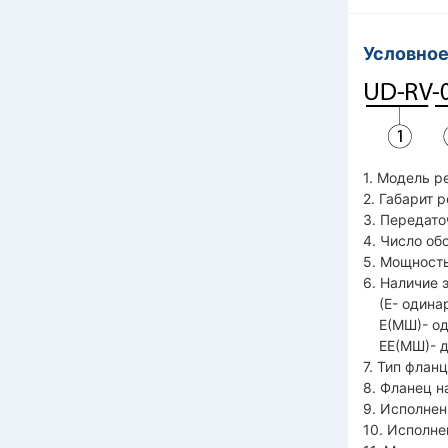
Условное
1. Модель р
2. Габарит 
3. Передато
4. Число об
5. Мощ
6. Наличие 
(Е- одинар
Е(МШ)- од
ЕЕ(МШ)- дв
7. Тип флан
8. Фланец н
9. Исполнен
10. Исполне