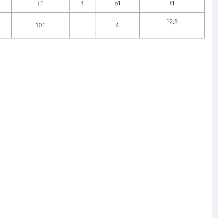
L1
f
b1
t1
12,5
101
4