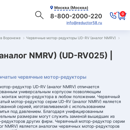
Москва (Москва)
0
8-800-2000-220
info@reductor58.ru
 в Воронеже
Червячные мотор-редукторы UD-RV (аналог NMRV)
аналог NMRV) (UD-RV025) |
нчатые червячные мотор-редукторы
отор-редуктор UD-RV (аналог NMRV) отличается
ованным универсальным корпусом позволяющим
 монтаж мотор-редуктора в любом положении. Червячный
атый мотор-редуктор серии UD-RV (аналог NMRV) является
ванной серией, изготавливаемой с использованием
литья под давлением. Благодаря унифицированным
тельным размерам могут служить заменой вышедших из
-редукторов других фирм. Червячный мотор-редуктор серии
ог NMRV) является аналогом червячных мотор-редукторов