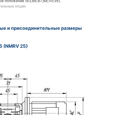
ое положение (В3;В6;В7;В8;V5;V6).
тельные опции.
ные и присоединительные размеры
5 (NMRV 25)