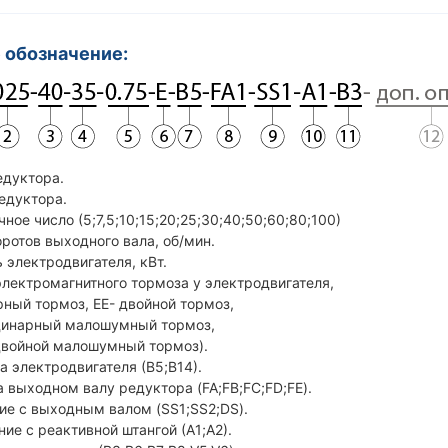
 обозначение:
едуктора.
редуктора.
чное число (5;7,5;10;15;20;25;30;40;50;60;80;100)
оротов выходного вала, об/мин.
ность электродвигателя, кВт.
электромагнитного тормоза у электродвигателя,
ный тормоз, ЕЕ- двойной тормоз,
инарный малошумный тормоз,
ойной малошумный тормоз).
ца электродвигателя (В5;В14).
а выходном валу редуктора (FA;FB;FC;FD;FE).
ие с выходным валом (SS1;SS2;DS).
ние с реактивной штангой (А1;А2).