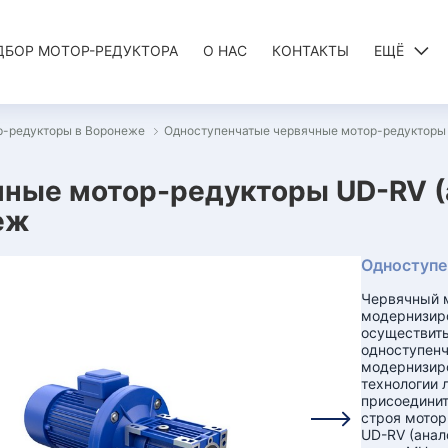
ДБОР МОТОР-РЕДУКТОРА
О НАС
КОНТАКТЫ
ЕЩЁ
р-редукторы в Воронеже
Одноступенчатые червячные мотор-редукторы
ные мотор-редукторы UD-RV (
еж
Одноступе
Червячный м
модернизир
осуществить
одноступенч
модернизиро
технологии 
присоедини
строя мотор
UD-RV (анал