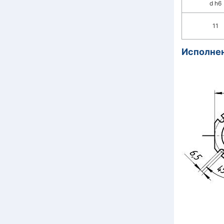
d h6
11
Исполнен