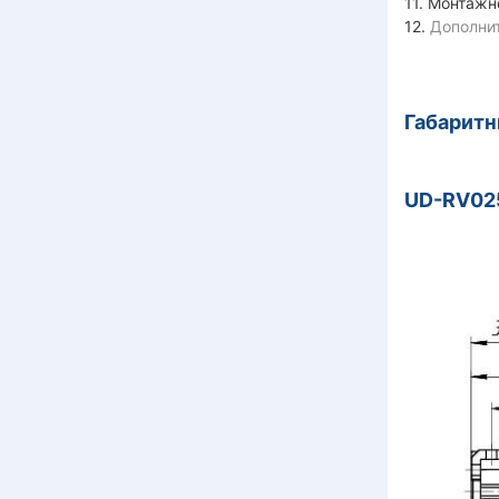
11. Монтажн
12.
Дополни
Габарит
UD-RV02