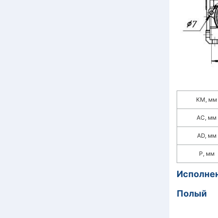
KM, мм
АС, мм
AD, мм
P, мм
Исполнен
Полый