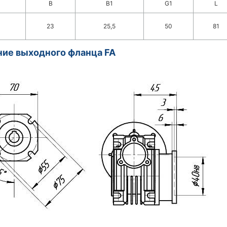
B
B1
G1
L
23
25,5
50
81
ие выходного фланца FA