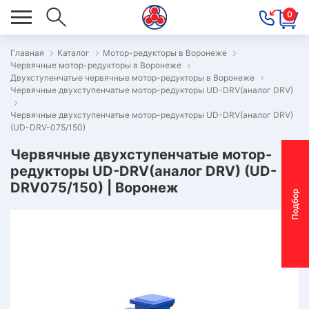
0
Главная
Каталог
Мотор-редукторы в Воронеже
Червячные мотор-редукторы в Воронеже
ОВОСТИ
Двухступенчатые червячные мотор-редукторы в Воронеже
Червячные двухступенчатые мотор-редукторы UD-DRV(аналог DRV)
ОДБОР
ОТОР-
Червячные двухступенчатые мотор-редукторы UD-DRV(аналог DRV)
(UD-DRV-075/150)
ЕДУКТОРА
Червячные двухступенчатые мотор-
редукторы UD-DRV(аналог DRV) (UD-
АС
DRV075/150) | Воронеж
П
о
д
б
о
р
м
о
т
о
р
-
р
е
д
у
к
т
о
р
ОНТАКТЫ
ПЕЦПРЕДЛОЖЕНИЯ
ТЗЫВЫ
ЕКЛАМАЦИОННЫЙ