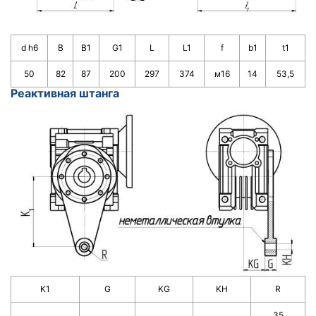
d h6
B
B1
G1
L
L1
f
b1
t1
50
82
87
200
297
374
м16
14
53,5
Реактивная штанга
K1
G
KG
KH
R
35