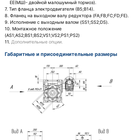
ЕЕ(МШ)- двойной малошумный тормоз).
7. Тип фланца электродвигателя (В5;В14).
8. Фланец на выходном валу редуктора (FA;FB;FC;FD;FE).
9. Исполнение с выходным валом (SS1;SS2;DS).
10. Монтажное положение
(AS1;AS2;BS1;BS2;VS1;VS2;PS1;PS2)
11.
Дополнительные опции.
Габаритные и присоединительные размеры