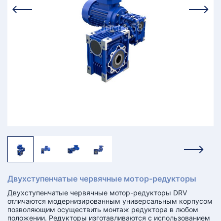
КТ
АКАНСИИ
братный
звонок
осква
лер:
сква
ыбрать
ругой
город
Двухступенчатые червячные мотор-редукторы
Двухступенчатые червячные мотор-редукторы DRV
отличаются модернизированным универсальным корпусом
позволяющим осуществить монтаж редуктора в любом
положении. Редукторы изготавливаются с использованием