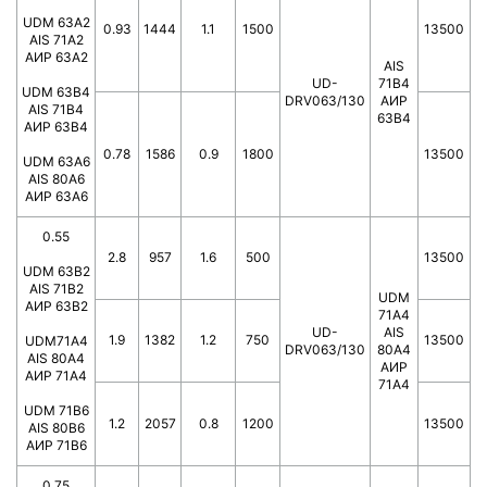
UDM 63A2
0.93
1444
1.1
1500
13500
AIS 71A2
АИР 63А2
AIS
UD-
71B4
UDM 63B4
DRV063/130
АИР
AIS 71B4
63В4
АИР 63В4
0.78
1586
0.9
1800
13500
UDM 63A6
AIS 80A6
АИР 63А6
0.55
2.8
957
1.6
500
13500
UDM 63B2
AIS 71B2
UDM
АИР 63В2
71A4
UD-
AIS
1.9
1382
1.2
750
13500
UDM71A4
DRV063/130
80A4
AIS 80A4
АИР
АИР 71А4
71А4
UDM 71B6
1.2
2057
0.8
1200
13500
AIS 80B6
АИР 71В6
0.75