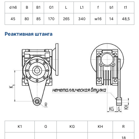
d h6
B
B1
G1
L
L1
f
b1
t1
45
80
85
170
265
340
м16
14
48,5
Реактивная штанга
K1
G
KG
KH
R
18