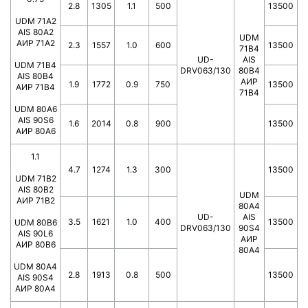
2.8
1305
1.1
500
13500
UDM 71A2
AIS 80A2
UDM
АИР 71А2
2.3
1557
1.0
600
13500
71B4
UD-
AIS
UDM 71B4
DRV063/130
80B4
AIS 80B4
АИР
1.9
1772
0.9
750
13500
АИР 71В4
71В4
UDM 80A6
AIS 90S6
1.6
2014
0.8
900
13500
АИР 80А6
1.1
4.7
1274
1.3
300
13500
UDM 71B2
AIS 80B2
UDM
АИР 71В2
80A4
UD-
AIS
3.5
1621
1.0
400
13500
UDM 80B6
DRV063/130
90S4
AIS 90L6
АИР
АИР 80В6
80А4
UDM 80A4
2.8
1913
0.8
500
13500
AIS 90S4
АИР 80А4