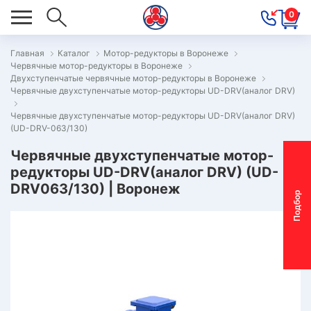
0
Главная
Каталог
Мотор-редукторы в Воронеже
Червячные мотор-редукторы в Воронеже
ОВОСТИ
Двухступенчатые червячные мотор-редукторы в Воронеже
Червячные двухступенчатые мотор-редукторы UD-DRV(аналог DRV)
ОДБОР
ОТОР-
Червячные двухступенчатые мотор-редукторы UD-DRV(аналог DRV)
(UD-DRV-063/130)
ЕДУКТОРА
Червячные двухступенчатые мотор-
редукторы UD-DRV(аналог DRV) (UD-
АС
DRV063/130) | Воронеж
П
о
д
б
о
р
м
о
т
о
р
-
р
е
д
у
к
т
о
р
ОНТАКТЫ
ПЕЦПРЕДЛОЖЕНИЯ
ТЗЫВЫ
ЕКЛАМАЦИОННЫЙ