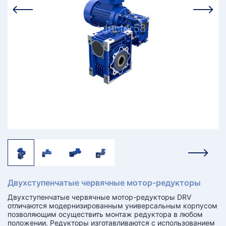
КТ
АКАНСИИ
братный
звонок
осква
лер:
сква
ыбрать
ругой
город
Двухступенчатые червячные мотор-редукторы
Двухступенчатые червячные мотор-редукторы DRV
отличаются модернизированным универсальным корпусом
позволяющим осуществить монтаж редуктора в любом
положении. Редукторы изготавливаются с использованием