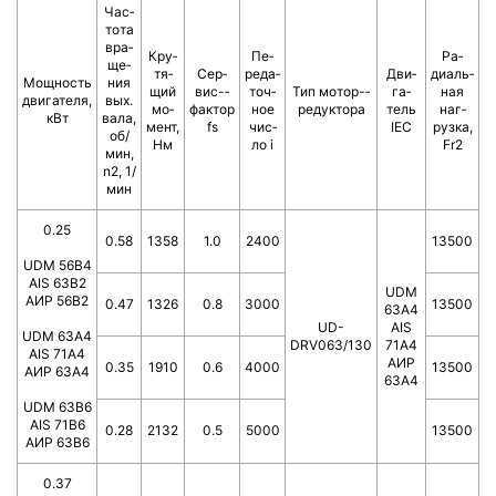
Час­
то­та
вра­
Кру­
Пе­
Ра­
ще­
тя­
Сер­
ре­да­
Дви­
диаль­
Мощ­ность
ния
щий
вис-­
точ­
Тип мотор-­
га­
ная
двигателя,
вых.
мо­
фактор
ное
ре­дук­то­ра
тель
наг­
кВт
вала,
ме­нт,
fs
чис­
IEC
руз­ка,
об/
Нм
ло i
Fr2
мин,
n2, 1/
мин
0.25
0.58
1358
1.0
2400
13500
UDM 56B4
AIS 63B2
UDM
АИР 56В2
0.47
1326
0.8
3000
13500
63A4
UD-
AIS
UDM 63A4
DRV063/130
71A4
AIS 71A4
АИР
0.35
1910
0.6
4000
13500
АИР 63А4
63A4
UDM 63B6
AIS 71B6
0.28
2132
0.5
5000
13500
АИР 63В6
0.37