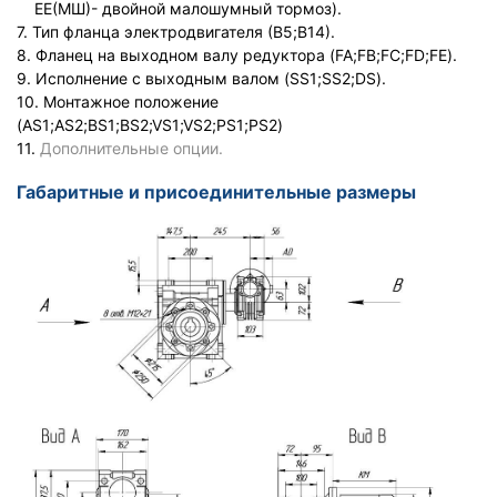
ЕЕ(МШ)- двойной малошумный тормоз).
7. Тип фланца электродвигателя (В5;В14).
8. Фланец на выходном валу редуктора (FA;FB;FC;FD;FE).
9. Исполнение с выходным валом (SS1;SS2;DS).
10. Монтажное положение
(AS1;AS2;BS1;BS2;VS1;VS2;PS1;PS2)
11.
Дополнительные опции.
Габаритные и присоединительные размеры