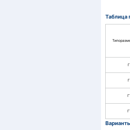
Таблица 
Типоразме
Г
Г
Г
Г
Вариант