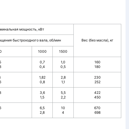
минальная мощность, кВт
ащения быстроходного вала, об/мин
Вес (без масла), кг
0
1000
1500
5
0,7
1,0
160
3
0,4
0,5
180
4
1,82
2,8
230
6
0,8
1,1
252
8
3,6
5,5
422
1
1,5
2,2
450
6
6,5
10
670
2,8
4
698