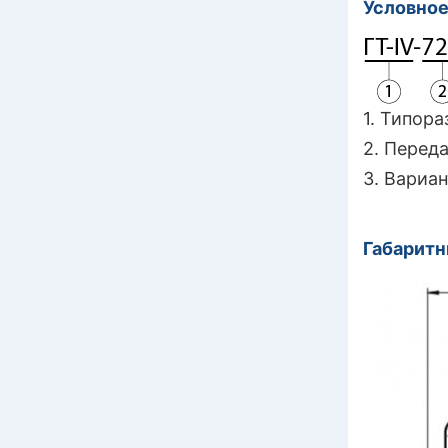
Условное
1. Типор
2. Перед
3. Вариан
Габарит