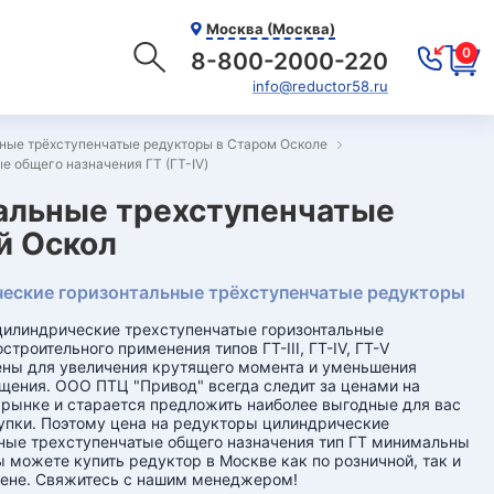
Москва (Москва)
0
8-800-2000-220
info@reductor58.ru
ные трёхступенчатые редукторы в Старом Осколе
 общего назначения ГТ (ГТ-IV)
альные трехступенчатые
й Оскол
еские горизонтальные трёхступенчатые редукторы
илиндрические трехступенчатые горизонтальные
троительного применения типов ГТ-III, ГТ-IV, ГТ-V
ны для увеличения крутящего момента и уменьшения
щения. ООО ПТЦ "Привод" всегда следит за ценами на
рынке и старается предложить наиболее выгодные для вас
упки. Поэтому цена на редукторы цилиндрические
ные трехступенчатые общего назначения тип ГТ минимальны
ы можете купить редуктор в Москве как по розничной, так и
цене. Свяжитесь с нашим менеджером!