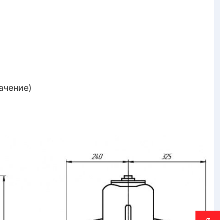
ачение)