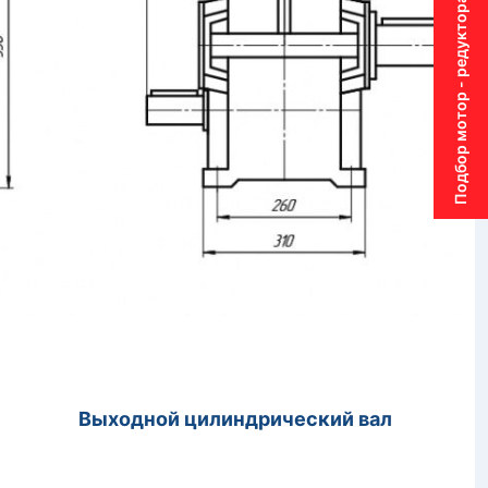
Подбор мотор - редуктора
дной цилиндрический вал