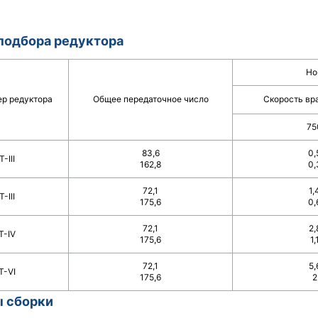
подбора редуктора
Но
р редуктора
Общее передаточное число
Скорость вр
75
83,6
0,
Т-III
162,8
0,
72,1
1,
Т-III
175,6
0,
72,1
2,
Т-IV
175,6
1,
72,1
5,
Т-VI
175,6
2
ы сборки