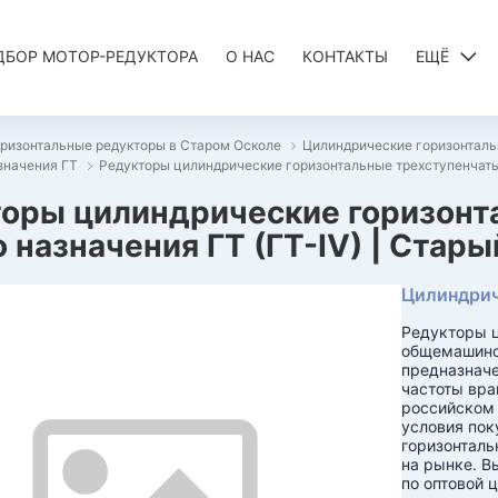
ДБОР МОТОР-РЕДУКТОРА
О НАС
КОНТАКТЫ
ЕЩЁ
ризонтальные редукторы в Старом Осколе
Цилиндрические горизонталь
значения ГТ
Редукторы цилиндрические горизонтальные трехступенчатые
оры цилиндрические горизонт
 назначения ГТ (ГТ-IV) | Стары
Цилиндрич
Редукторы ц
общемашинос
предназначе
частоты вра
российском 
условия пок
горизонталь
на рынке. В
по оптовой 