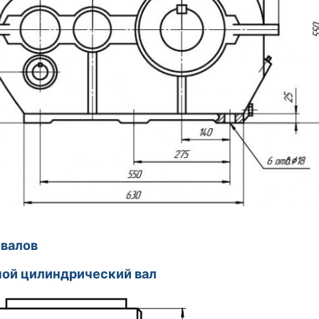
валов
дной цилиндрический вал Выхо