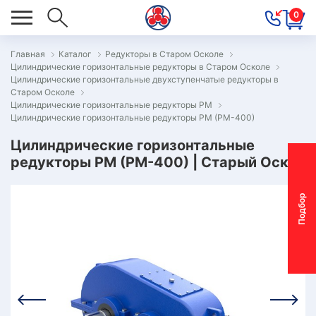
0
Главная
Каталог
Редукторы в Старом Осколе
Цилиндрические горизонтальные редукторы в Старом Осколе
ОВОСТИ
Цилиндрические горизонтальные двухступенчатые редукторы в
Старом Осколе
ОДБОР
Цилиндрические горизонтальные редукторы РМ
ОТОР-
Цилиндрические горизонтальные редукторы РМ (РМ-400)
ЕДУКТОРА
Цилиндрические горизонтальные
редукторы РМ (РМ-400) | Старый Оскол
АС
П
о
д
б
о
р
м
о
т
о
р
-
р
е
д
у
к
т
о
р
ОНТАКТЫ
ПЕЦПРЕДЛОЖЕНИЯ
ТЗЫВЫ
ЕКЛАМАЦИОННЫЙ