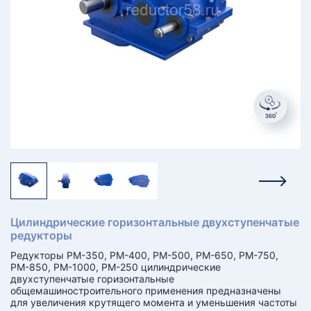
КТ
АКАНСИИ
братный
звонок
осква
лер:
сква
ыбрать
ругой
город
Цилиндрические горизонтальные двухступенчатые
редукторы
Редукторы РМ-350, РМ-400, РМ-500, РМ-650, РМ-750,
РМ-850, РМ-1000, РМ-250 цилиндрические
двухступенчатые горизонтальные
общемашиностроительного применения предназначены
для увеличения крутящего момента и уменьшения частоты