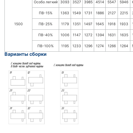
Особо легкий
3093
3527
3985
4514
5547
5946
ПВ-15%
1363
1549
1731
1886
2127
2215
1500
ПВ-25%
1179
1351
1497
1645
1918
1933
ПВ-40%
1006
1147
1272
1394
1631
1635
ПВ-100%
1195
1233
1296
1274
1266
1264
Варианты сборки