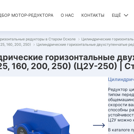
ДБОР МОТОР-РЕДУКТОРА
О НАС
КОНТАКТЫ
ЕЩЁ
ризонтальные редукторы в Старом Осколе
Цилиндрические горизонталь
5, 160, 200, 250)
Цилиндрические горизонтальные двухступенчатые редук
рические горизонтальные дву
125, 160, 200, 250) (Ц2У-250) | 
Цилиндрич
Редуктор ци
типом перед
общемашинос
скорости ва
способны ра
устойчивост
Ц2У можно н
В каталоге 