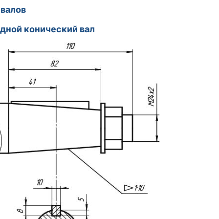
валов
ной конический вал Выходно