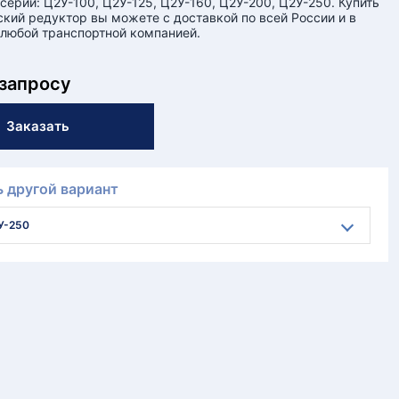
серий: Ц2У-100, Ц2У-125, Ц2У-160, Ц2У-200, Ц2У-250. Купить
кий редуктор вы можете с доставкой по всей России и в
любой транспортной компанией.
 запросу
Заказать
 другой вариант
У-250