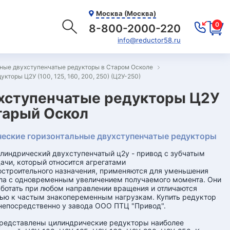
Москва (Москва)
0
8-800-2000-220
info@reductor58.ru
ные двухступенчатые редукторы в Старом Осколе
торы Ц2У (100, 125, 160, 200, 250) (Ц2У-250)
хступенчатые редукторы Ц2У
Старый Оскол
еские горизонтальные двухступенчатые редукторы
линдрический двухступенчатый ц2у - привод с зубчатым
ачи, который относится агрегатами
троительного назначения, применяются для уменьшения
ла с одновременным увеличением получаемого момента. Они
ботать при любом направлении вращения и отличаются
ью к частым знакопеременным нагрузкам. Купить редуктор
епосредственно у завода ООО ПТЦ "Привод".
представлены цилиндрические редукторы наиболее