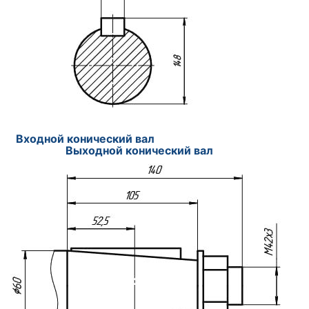
Входной конический вал
Выходной конический вал