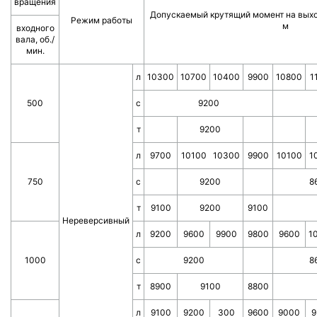
вращения
Допускаемый крутящий момент на выхо
Режим работы
м
входного
вала, об./
мин.
л
10300
10700
10400
9900
10800
1
500
с
9200
т
9200
л
9700
10100 10300
9900
10100
1
750
с
9200
8
т
9100
9200
9100
Нереверсивный
л
9200
9600
9900
9800
9600
1
1000
с
9200
8
т
8900
9100
8800
л
9100
9200
300
9600
9000
9