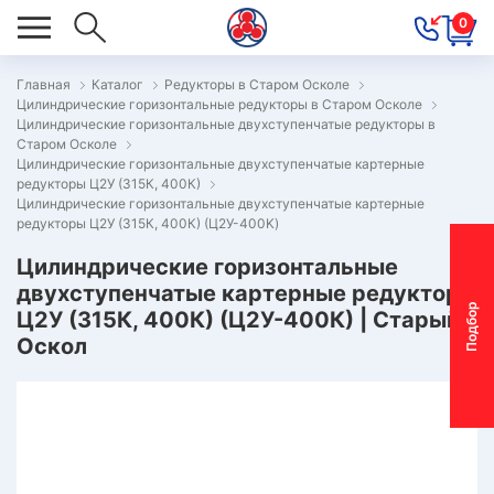
0
Главная
Каталог
Редукторы в Старом Осколе
Цилиндрические горизонтальные редукторы в Старом Осколе
ОВОСТИ
Цилиндрические горизонтальные двухступенчатые редукторы в
Старом Осколе
ОДБОР
Цилиндрические горизонтальные двухступенчатые картерные
ОТОР-
редукторы Ц2У (315К, 400К)
Цилиндрические горизонтальные двухступенчатые картерные
ЕДУКТОРА
редукторы Ц2У (315К, 400К) (Ц2У-400K)
Цилиндрические горизонтальные
двухступенчатые картерные редукторы
АС
П
о
д
б
о
р
м
о
т
о
р
-
р
е
д
у
к
т
о
р
Ц2У (315К, 400К) (Ц2У-400К) | Старый
ОНТАКТЫ
Оскол
ПЕЦПРЕДЛОЖЕНИЯ
ТЗЫВЫ
ЕКЛАМАЦИОННЫЙ