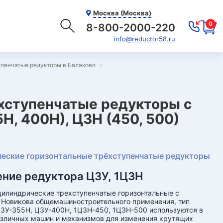
Москва (Москва)
0
8-800-2000-220
info@reductor58.ru
пенчатые редукторы в Балаково
хступенчатые редукторы с
Н, 400Н), Ц3Н (450, 500)
еские горизонтальные трёхступенчатые редукторы
ние редуктора Ц3У, 1Ц3Н
илиндрические трехступенчатые горизонтальные с
Новикова общемашиностроительного применения, тип
3У-355Н, Ц3У-400Н, 1Ц3Н-450, 1Ц3Н-500 используются в
зличных машин и механизмов для изменения крутящих