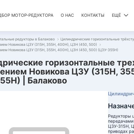
ДБОР МОТОР-РЕДУКТОРА
О НАС
КОНТАКТЫ
ЕЩЁ
тальные редукторы в Балаково
Цилиндрические горизонтальные трёхсту
ем Новикова Ц3У (315Н, 355Н, 400Н), Ц3Н (450, 500)
ем Новикова Ц3У (315Н, 355Н, 400Н), Ц3Н (450, 500) (Ц3У-355Н)
рические горизонтальные тре
ением Новикова Ц3У (315Н, 355
55Н) | Балаково
Цилиндрич
Назначе
Редукторы ц
передачами 
Ц3У-315Н, Ц
приводах ра