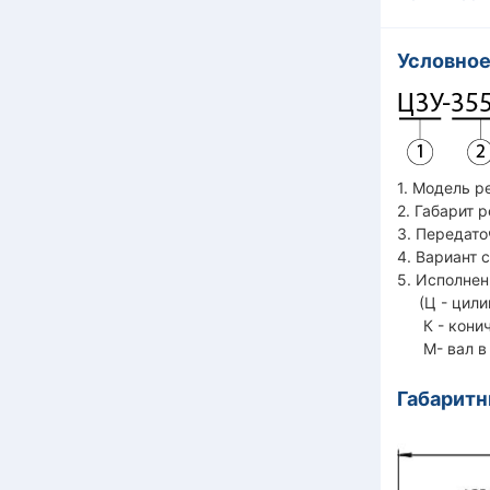
Условное
1. Модель р
2. Габарит 
3. Передато
4. Вариант 
5. Исполнен
(Ц - цилин
К - кониче
М- вал в в
Габарит