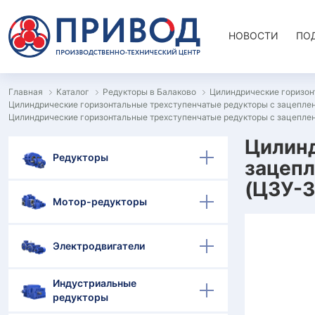
НОВОСТИ
ПО
Главная
Каталог
Редукторы в Балаково
Цилиндрические горизон
Цилиндрические горизонтальные трехступенчатые редукторы с зацеплени
Цилиндрические горизонтальные трехступенчатые редукторы с зацеплени
Цилинд
Редукторы
зацепл
(Ц3У-3
Мотор-редукторы
Электродвигатели
Индустриальные
редукторы