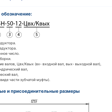
 обозначение:
едуктора.
редуктора.
чное число.
сборки.
ие валов, Цвх/Квых (вх- входной вал, вых- выходной вал),
дрический вал,
ский вал,
иде части зубчатой муфты).
ные и присоединительные размеры