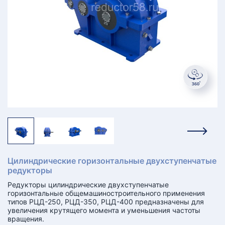
КТ
АКАНСИИ
братный
звонок
осква
лер:
сква
ыбрать
ругой
город
Цилиндрические горизонтальные двухступенчатые
редукторы
Редукторы цилиндрические двухступенчатые
горизонтальные общемашиностроительного применения
типов РЦД-250, РЦД-350, РЦД-400 предназначены для
увеличения крутящего момента и уменьшения частоты
вращения.