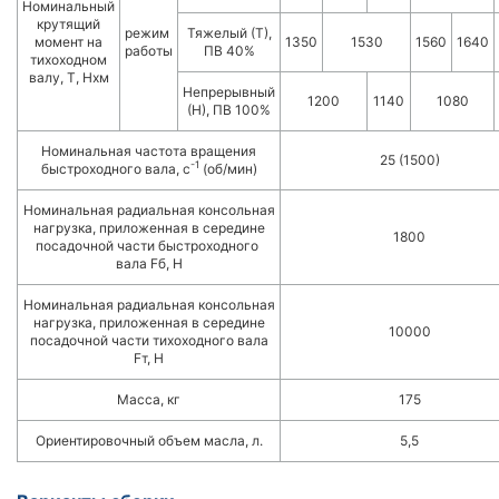
Номинальный
крутящий
режим
Тяжелый (Т),
момент на
1350
1530
1560
1640
работы
ПВ 40%
тихоходном
валу, Т, Нxм
Непрерывный
1200
1140
1080
(Н), ПВ 100%
Номинальная частота вращения
25 (1500)
-1
быстроходного вала, с
(об/мин)
Номинальная радиальная консольная
нагрузка, приложенная в середине
1800
посадочной части быстроходного
вала Fб, Н
Номинальная радиальная консольная
нагрузка, приложенная в середине
10000
посадочной части тихоходного вала
Fт, Н
Масса, кг
175
Ориентировочный объем масла, л.
5,5