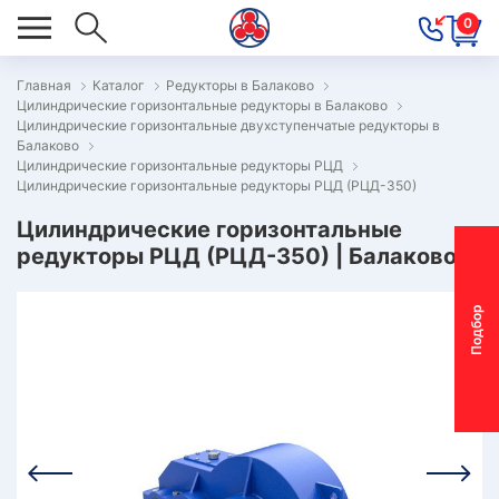
0
Главная
Каталог
Редукторы в Балаково
Цилиндрические горизонтальные редукторы в Балаково
ОВОСТИ
Цилиндрические горизонтальные двухступенчатые редукторы в
Балаково
ОДБОР
Цилиндрические горизонтальные редукторы РЦД
ОТОР-
Цилиндрические горизонтальные редукторы РЦД (РЦД-350)
ЕДУКТОРА
Цилиндрические горизонтальные
редукторы РЦД (РЦД-350) | Балаково
АС
П
о
д
б
о
р
м
о
т
о
р
-
р
е
д
у
к
т
о
р
ОНТАКТЫ
ПЕЦПРЕДЛОЖЕНИЯ
ТЗЫВЫ
ЕКЛАМАЦИОННЫЙ