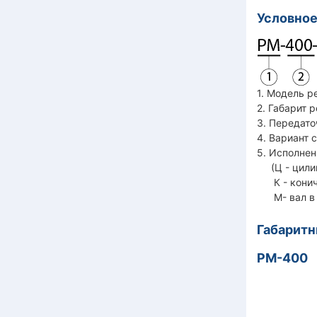
Условное
1. Модель р
2. Габарит 
3. Передато
4. Вариант 
5. Исполнен
(Ц - цилин
К - кониче
М- вал в в
Габаритн
РМ-400