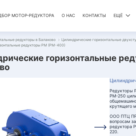
ДБОР МОТОР-РЕДУКТОРА
О НАС
КОНТАКТЫ
ЕЩЁ
тальные редукторы в Балаково
Цилиндрические горизонтальные двухст
зонтальные редукторы РМ (РМ-400)
рические горизонтальные ред
во
Цилиндрич
Редукторы Р
РМ-250 цили
общемашино
крутящего м
ООО ПТЦ ПР
вопросам за
редуктора Р
220.