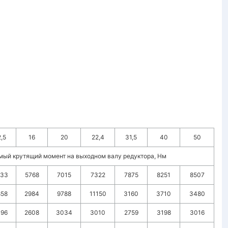
2,5
16
20
22,4
31,5
40
50
мый крутящий момент на выходном валу редуктора, Нм
233
5768
7015
7322
7875
8251
8507
858
2984
9788
11150
3160
3710
3480
496
2608
3034
3010
2759
3198
3016