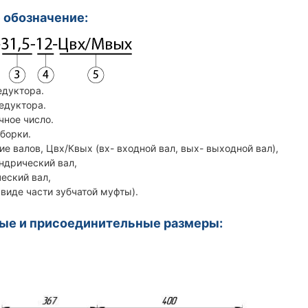
 обозначение:
едуктора.
редуктора.
чное число.
сборки.
ие валов, Цвх/Квых (вх- входной вал, вых- выходной вал),
дрический вал,
ский вал,
иде части зубчатой муфты).
ые и присоединительные размеры: