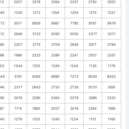
113
2207
2578
2564
2357
2750
2552
349
1329
1272
1264
1254
1215
1237
072
5517
6656
6987
7785
8187
8476
512
2648
3132
3092
3050
3377
3217
190
2307
2715
2706
2648
2917
2784
868
1966
2323
2289
2247
2507
2351
353
1344
1253
1249
1244
1126
1176
649
5191
6264
6690
7373
8059
8353
246
2317
2643
2720
2739
3070
2691
956
2016
2290
2364
2378
2686
2320
667
1715
1860
2007
2016
2264
1995
340
1279
1253
1249
1234
1151
1160