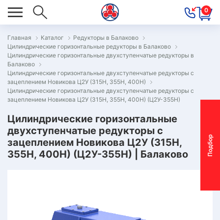
0
Главная
Каталог
Редукторы в Балаково
Цилиндрические горизонтальные редукторы в Балаково
ОВОСТИ
Цилиндрические горизонтальные двухступенчатые редукторы в
Балаково
ОДБОР
Цилиндрические горизонтальные двухступенчатые редукторы с
ОТОР-
зацеплением Новикова Ц2У (315Н, 355Н, 400Н)
Цилиндрические горизонтальные двухступенчатые редукторы с
ЕДУКТОРА
зацеплением Новикова Ц2У (315Н, 355Н, 400Н) (Ц2У-355Н)
Цилиндрические горизонтальные
двухступенчатые редукторы с
АС
П
о
д
б
о
р
м
о
т
о
р
-
р
е
д
у
к
т
о
р
зацеплением Новикова Ц2У (315Н,
ОНТАКТЫ
355Н, 400Н) (Ц2У-355Н) | Балаково
ПЕЦПРЕДЛОЖЕНИЯ
ТЗЫВЫ
ЕКЛАМАЦИОННЫЙ