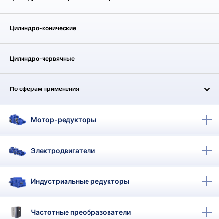
КТ
АКАНСИИ
Цилиндро-конические
братный
Цилиндро-червячные
звонок
осква
лер:
сква
По сферам применения
ыбрать
ругой
город
Мотор-редукторы
Электродвигатели
Индустриальные редукторы
Частотные преобразователи